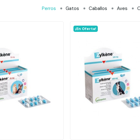
Perros
Gatos
Caballos
Aves
O
¡En Oferta!
ñadir al carrito
Añadir al carrito