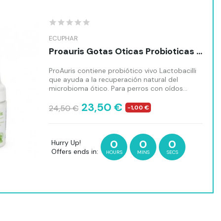
ECUPHAR
Proauris Gotas Oticas Probioticas 20 Ml
ProAuris contiene probiótico vivo Lactobacilli
que ayuda a la recuperación natural del
microbioma ótico. Para perros con oídos
sensibles y reequilibrio del microbioma
23,50 €
después de un tratamiento con
24,50 €
-1,00 €
antimicrobianos.
0
0
0
Hurry Up!
Offers ends in:
HOURS
MINS
SECS