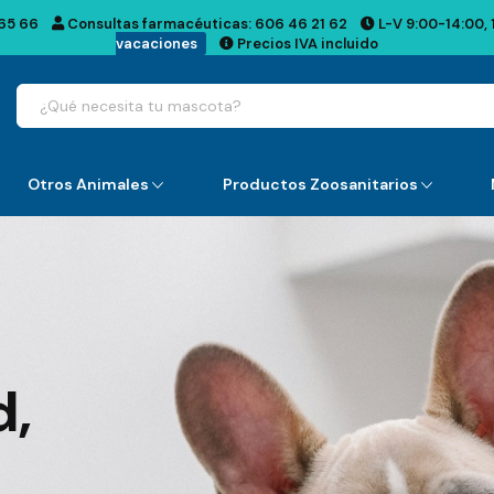
65 66
Consultas farmacéuticas:
606 46 21 62
L-V 9:00-14:00, 
vacaciones
Precios IVA incluido
Otros Animales
Productos Zoosanitarios
d,