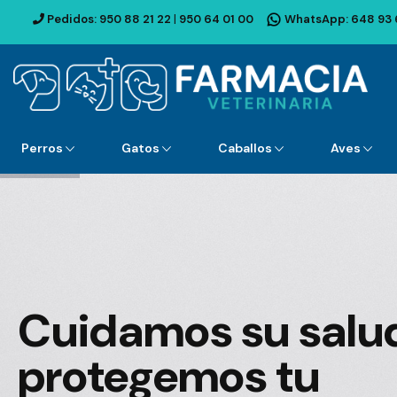
Pedidos:
950 88 21 22
|
950 64 01 00
WhatsApp:
648 93 
Perros
Gatos
Caballos
Aves
Cuidamos su salu
protegemos tu