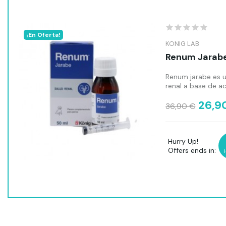
¡En Oferta!
KONIG LAB
Renum Jarabe
Renum jarabe es u
renal a base de a
26,9
36,90 €
Hurry Up!
Offers ends in: