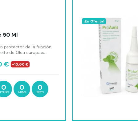
¡En Oferta!
 50 Ml
n protector de la función
ceite de Olea europaea.
0 €
-10,00 €
0
0
0
HOURS
MINS
SECS